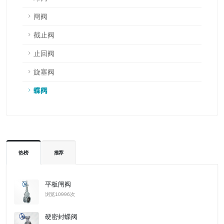
闸阀
截止阀
止回阀
旋塞阀
蝶阀
热榜
推荐
平板闸阀
浏览10996次
硬密封蝶阀