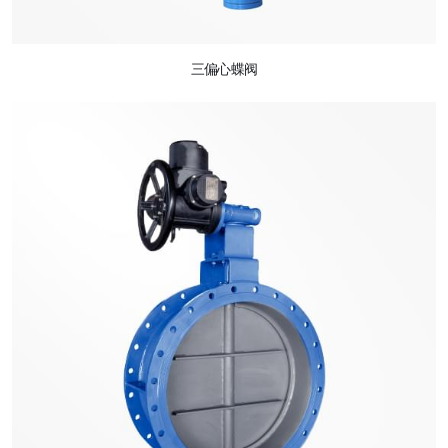
三偏心蝶阀