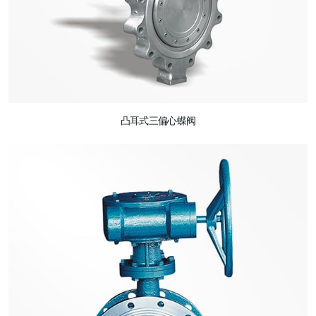
凸耳式三偏心蝶阀