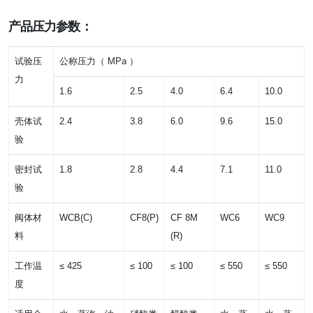
产品压力参数：
试验压
公称压力（ MPa ）
力
1.6
2.5
4.0
6.4
10.0
壳体试
2.4
3.8
6.0
9.6
15.0
验
密封试
1.8
2.8
4.4
7.1
11.0
验
阀体材
WCB(C)
CF8(P)
CF 8M
WC6
WC9
料
(R)
工作温
≤ 425
≤ 100
≤ 100
≤ 550
≤ 550
度