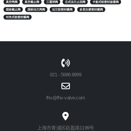
真空闸阀
真空截止阀
三通球阀
立式法兰止回阀
卡套式软密封旋塞阀
国标截止阀
国标法兰闸阀
法兰软密封蝶阀
多层次硬密封蝶阀
对夹式软密封蝶阀
021 - 5986 8999
fhv@fhv-valve.com
上海市青浦区崧盈路1199号