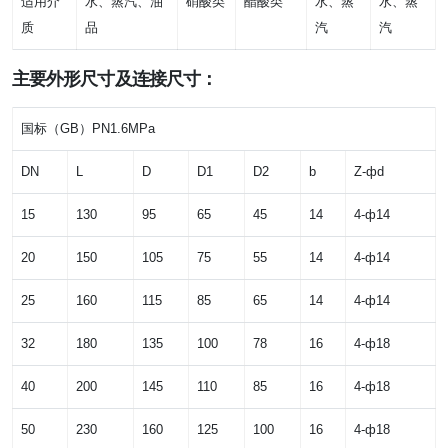
适用介
水、蒸汽、油
硝酸类
醋酸类
水、蒸
水、蒸
质
品
汽
汽
主要外形尺寸及连接尺寸：
国标（GB）PN1.6MPa
DN
L
D
D1
D2
b
Z-фd
15
130
95
65
45
14
4-ф14
20
150
105
75
55
14
4-ф14
25
160
115
85
65
14
4-ф14
32
180
135
100
78
16
4-ф18
40
200
145
110
85
16
4-ф18
50
230
160
125
100
16
4-ф18