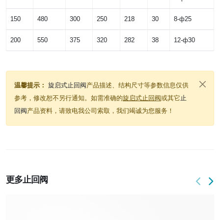
150
480
300
250
218
30
8-ф25
200
550
375
320
282
38
12-ф30
温馨提示：
旋启式止回阀
产品描述、结构尺寸等参数信息仅供
参考，修改恕不另行通知。如需准确的
旋启式止回阀
或其它
止
回阀
产品资料，请致电我公司索取，我们竭诚为您服务！
更多
止回阀