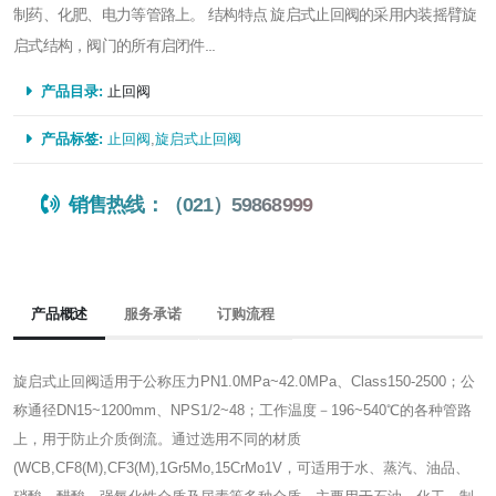
制药、化肥、电力等管路上。 结构特点 旋启式止回阀的采用内装摇臂旋
启式结构，阀门的所有启闭件...
产品目录:
止回阀
产品标签:
止回阀
,
旋启式止回阀
销售热线：（021）59868999
产品概述
服务承诺
订购流程
旋启式止回阀适用于公称压力PN1.0MPa~42.0MPa、Class150-2500；公
称通径DN15~1200mm、NPS1/2~48；工作温度－196~540℃的各种管路
上，用于防止介质倒流。通过选用不同的材质
(WCB,CF8(M),CF3(M),1Gr5Mo,15CrMo1V，可适用于水、蒸汽、油品、