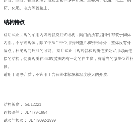
硝酸、醋酸、强氧化性介质及尿素等多种介质。主要用于石油、化工、制
药、化肥、电力等管路上。
结构特点
旋启式止回阀的采用内装摇臂旋启式结构，阀门的所有启闭件都装于阀体
内部，不穿透阀体，除了中法兰部位用密封垫片和密封环外，整体没有外
漏点，杜绝阀门外泄的可能。 旋启式止回阀摇臂和阀瓣连接处采用球面连
接的结构，使得阀瓣在360度范围内有一定的自由度，有适当的微量位置补
偿。
适用于清净介质，不宜用于含有固体颗粒和粘度较大的介质。
结构长度： GB12221
连接法兰： JB/T79-1994
试验与检验： JB/T9092-1999